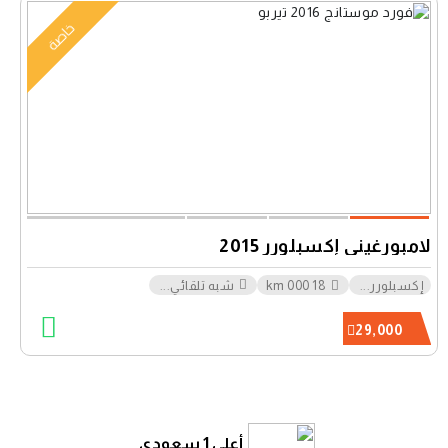
خاصة
لامبورغيني إكسبلورر 2015
إكسبلورر
...
18 000 km
شبه تلقائي
...
29,000
أعلى 1 سعودي